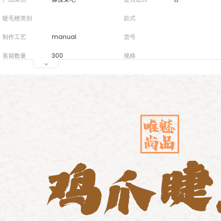
睫毛梗类别
款式
制作工艺
manual
货号
装箱数量
300
规格
是否是自有品
Yes
牌