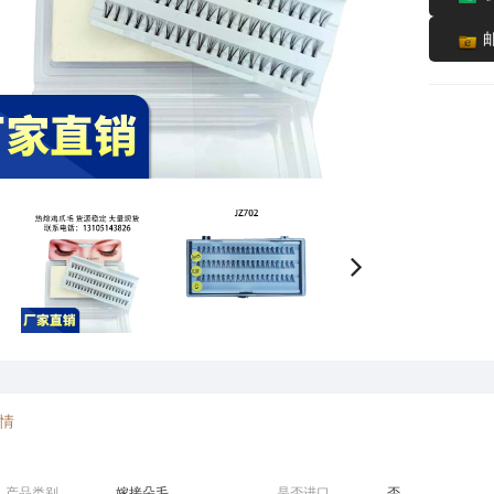
情
产品类别
嫁接朵毛
是否进口
否