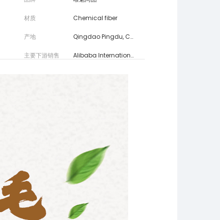
材质
Chemical fiber
产地
Qingdao Pingdu, China
主要下游销售
Alibaba International Station,ebay,Amazon,wish,AliExpress,LAZADA
平台