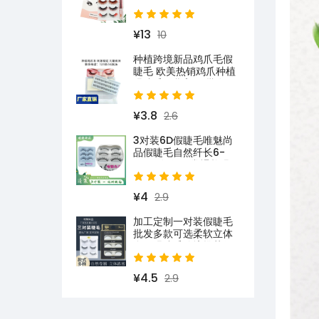
假睫毛
¥13
10
种植跨境新品鸡爪毛假
睫毛 欧美热销鸡爪种植
眼睫毛现货贸易 批发
¥3.8
2.6
3对装6D假睫毛唯魅尚
品假睫毛自然纤长6-
15MM短款日常裸妆眼
睫毛
¥4
2.9
加工定制一对装假睫毛
批发多款可选柔软立体
多层眼睫毛跨境推荐款
¥4.5
2.9