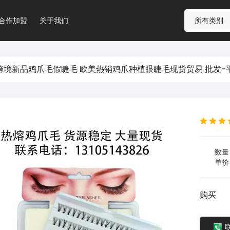
合作加盟
关于我们
跨境新品鸡爪毛假睫毛 欧美热销鸡爪种植眼睫毛现货贸易 批发-
数量：
单价：
购买