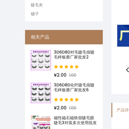
睫毛夹
镊子
相关产品
3D6D8D对毛睫毛假睫
毛样板册厂家批发2
¥2.00
1.00
3D6D8D化纤睫毛假睫
毛样板册厂家批发6
¥2.00
1.00
产品详
磁性磁石磁铁假睫毛眼
睫毛3对装多次使用批发