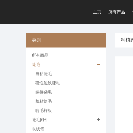
主页
所有产品
类别
种植
所有商品
睫毛
自粘睫毛
磁性磁铁睫毛
嫁接朵毛
胶粘睫毛
睫毛样板
睫毛附件
眼线笔