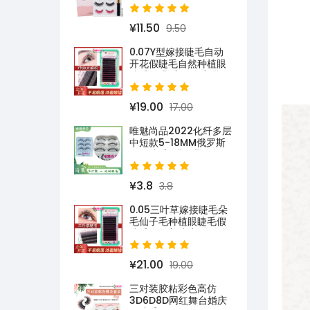
¥11.50
9.50
0.07Y型嫁接睫毛自动
开花假睫毛自然种植眼
睫毛yy朵毛仙子毛 批发
¥19.00
17.00
唯魅尚品2022化纤多层
中短款5-18MM俄罗斯
卷假睫毛D曲C曲
¥3.8
3.8
0.05三叶草嫁接睫毛朵
毛仙子毛种植眼睫毛假
睫毛自然美睫店用
¥21.00
19.00
三对装胶粘彩色高仿
3D6D8D网红舞台婚庆