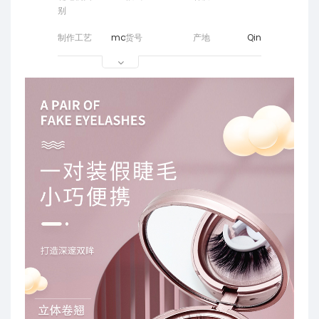
别
制作工艺
manual
货号
产地
Qingdao Pingdu
装箱数量
300
规格
主要下游
Alibaba Internat
销售平台
是否是自
Yes
有品牌