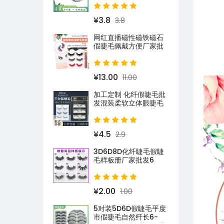
¥3.8
3.8
网红直播磁性磁铁磁石
假睫毛佩戴方便厂家批
发
¥13.00
11.00
加工定制 化纤假睫毛批
发混装柔软立体眼睫毛
跨境打印LOGO包装亚
马逊速卖通
¥4.5
2.9
3D6D8D化纤睫毛假睫
毛样板册厂家批发6
¥2.00
1.00
5对装5D6D假睫毛平度
市假睫毛自然纤长6-