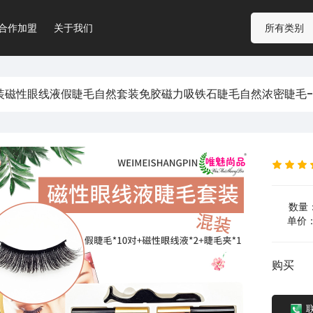
合作加盟
关于我们
装磁性眼线液假睫毛自然套装免胶磁力吸铁石睫毛自然浓密睫毛
数量：
单价：
购买